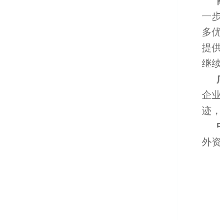
一
多
提
继
企
迹
外