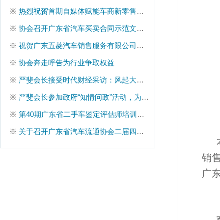
※
热烈祝贺首期自媒体赋能车商新零售培训班圆满结束
※
协会召开广东省汽车买卖合同示范文本座谈会
※
祝贺广东五菱汽车销售服务有限公司增选为省汽协副会长单位
※
协会奔走呼告为行业争取权益
※
严斐会长接受时代财经采访：风起大湾区|汽车流通行业“朋友圈”壮大
※
严斐会长参加政府“知情问政”活动，为行业问政
※
第40期广东省二手车鉴定评估师培训班圆满结束
※
关于召开广东省汽车流通协会二届四次理事扩大会的通知
销
广