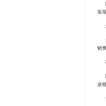
实
销
业