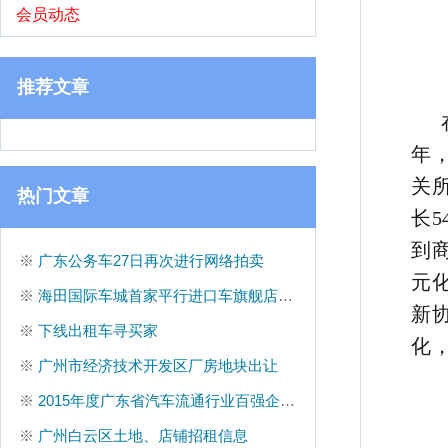
会员动态
推荐文章
年
关
热门文章
长5
到
※
广东公务车27日再次进行网络拍卖
元
※
海田国际车城首家平行进口车旗舰店正式试业
新
※
下线出租车寻买家
化
※
广州市经济技术开发区厂房地块出让
※
2015年度广东省汽车流通行业百强企业排行榜评选活动
※
广州白云区土地、店铺招租信息