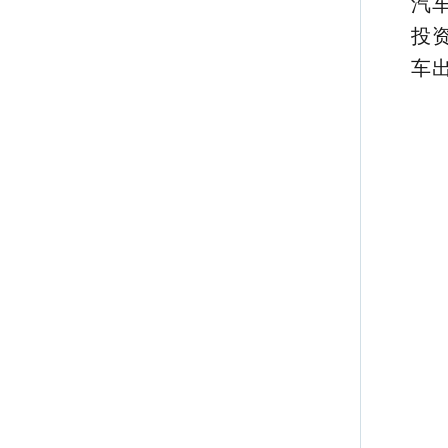
汽
投
车