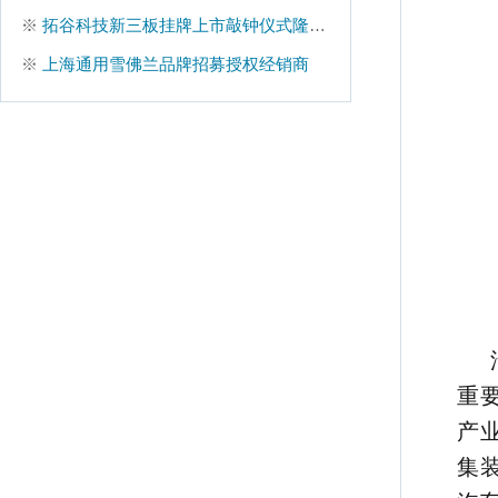
※
拓谷科技新三板挂牌上市敲钟仪式隆重举行
※
上海通用雪佛兰品牌招募授权经销商
重
产
集