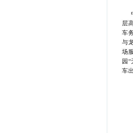
层
车
与
场
园
车