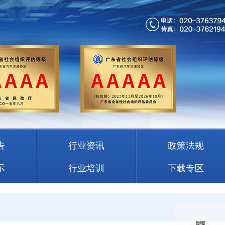
告
行业资讯
政策法规
示
行业培训
下载专区