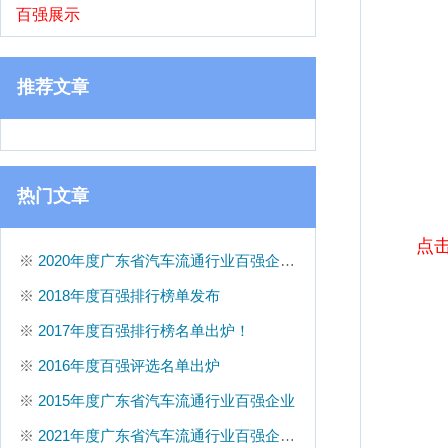
百强展示
推荐文章
热门文章
点
※
2020年度广东省汽车流通行业百强企业排行榜发布
※
2018年度百强排行榜单发布
※
2017年度百强排行榜名单出炉！
※
2016年度百强评选名单出炉
※
2015年度广东省汽车流通行业百强企业
※
2021年度广东省汽车流通行业百强企业排行榜发布