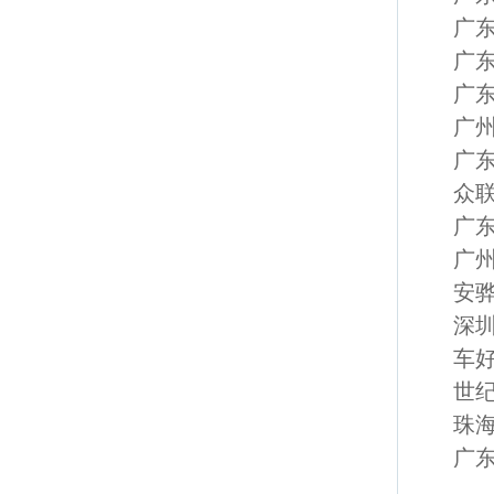
广
广
广
广
广
众
广
广
安
深
车
世
珠
广