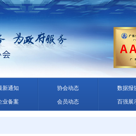
最新通知
协会动态
数据报
企业备案
会员动态
百强展