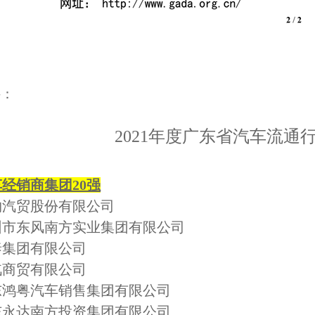
件：
2021年度广东省汽车流通
车经销商集团
20强
物汽贸股份有限公司
圳市东风南方实业集团有限公司
泰集团有限公司
汽商贸有限公司
东鸿粤汽车销售集团有限公司
东永达南方投资集团有限公司