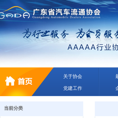
关于协会
党建工作
当前分类