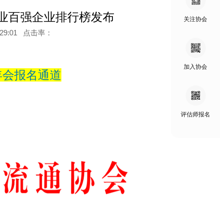
行业百强企业排行榜发布
关注协会
4:29:01 点击率：
加入协会
年会报名通道
评估师报名